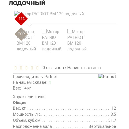
лодочный
-11%
TOP
0 отзывов
Написать отзыв
/
Производитель
Patriot
На нашем складе:
1
Вес: 14 кг
Характеристики
Общие
Вес, кг
12
Мощность, л.с.
3,5
Объем, куб.см
51,7
Расположение вала
Вертикальное