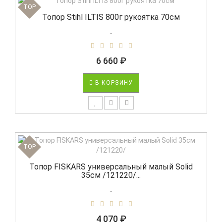
TOP
Топор Stihl ILTIS 800г рукоятка 70см
..
6 660 ₽
В КОРЗИНУ
TOP
Топор FISKARS универсальный малый Solid
35см /121220/...
..
4 070 ₽