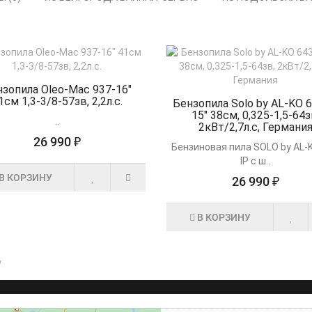
зопила Oleo-Mac 937-16"
1см 1,3-3/8-57зв, 2,2л.с.
Бензопила Solo by AL-KO 6
15" 38см, 0,325-1,5-64з
..
2кВт/2,7л.с, Германи
26 990 ₽
Бензиновая пила SOLO by AL-
IP с ш..
В КОРЗИНУ
26 990 ₽
В КОРЗИНУ
у