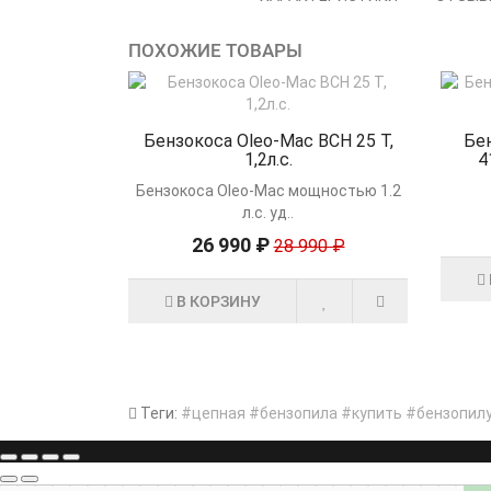
ПОХОЖИЕ ТОВАРЫ
Бензокоса Oleo-Mac BCH 25 T,
Бен
1,2л.с.
4
Бензокоса Oleo-Mac мощностью 1.2
л.с. уд..
26 990 ₽
28 990 ₽
В КОРЗИНУ
Теги:
#цепная #бензопила #купить #бензопил