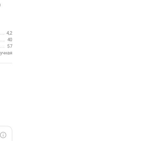
м
4,2
40
57
учная