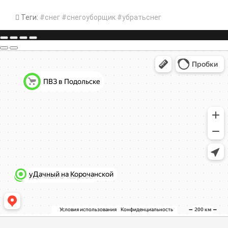
Теги:
#снег #снегоуборщик #убратьснег