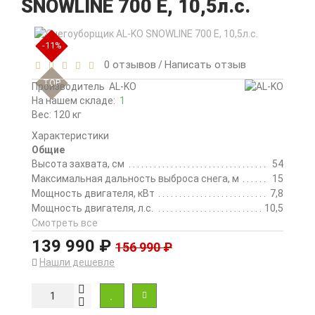
SNOWLINE 700 E, 10,5л.с.
-11%
0 отзывов
Написать отзыв
/
TOP
Производитель
AL-KO
На нашем складе:
1
Вес: 120 кг
Характеристики
Общие
Высота захвата, см
54
Максимальная дальность выброса снега, м
15
Мощность двигателя, кВт
7,8
Мощность двигателя, л.с.
10,5
Смотреть все
139 990 ₽
156 990 ₽
Нашли дешевле