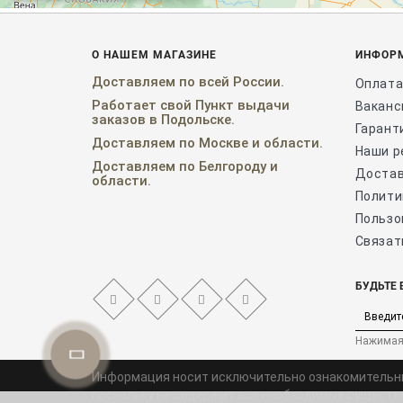
О НАШЕМ МАГАЗИНЕ
ИНФОР
Доставляем
по
всей России
.
Оплата
Работает свой Пункт выдачи
Ваканс
заказов в Подольске.
Гарант
Доставляем по
Мос
кве и области
.
Наши р
Доставляем по
Белгороду и
Доста
области
.
Полити
Пользо
Связат
БУДЬТЕ 
Нажимая 
Информация носит исключительно ознакомительный 
поскольку не содержит все необходимые существе