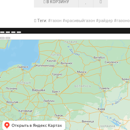
В КОРЗИНУ
Теги:
#газон #красивыйгазон #райдер #газоно