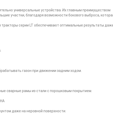
чительно универсальные устройства. Их главным преимуществом
ьшие участки, благодаря возможности бокового выброса, котора
я тракторы серии LT обеспечивают оптимальные результаты даж
.
брабатывать газон при движении задним ходом.
чные сварные рамы из стали с порошковым покрытием.
УНА
рунтом даже на неровной поверхности.