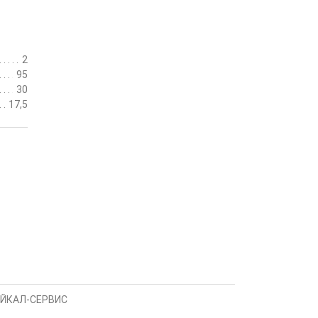
2
95
30
17,5
АЙКАЛ-СЕРВИС