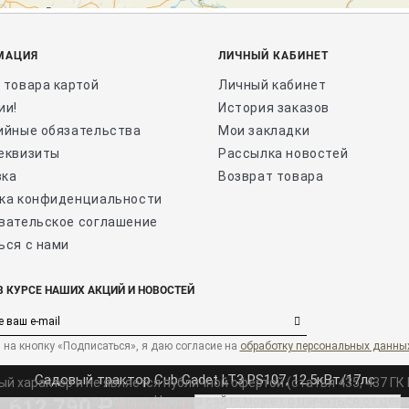
МАЦИЯ
ЛИЧНЫЙ КАБИНЕТ
 товара картой
Личный кабинет
ии!
История заказов
ийные обязательства
Мои закладки
еквизиты
Рассылка новостей
вка
Возврат товара
ка конфиденциальности
вательское соглашение
ься с нами
В КУРСЕ НАШИХ АКЦИЙ И НОВОСТЕЙ
на кнопку «Подписаться», я даю cогласие на
обработку персональных данны
Садовый трактор Cub Cadet LT3 PS107, 12,5кВт/17лс
характер и не является публичной офертой (статья 435, 437 ГК 
нные условия договора. Цена на сайте может отличаться от цены
612 790 ₽
644 990 ₽