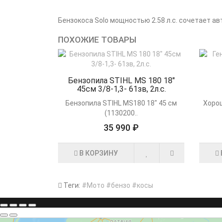
Бензокоса Solo мощностью 2.58 л.с. сочетает а
ПОХОЖИЕ ТОВАРЫ
Бензопила STIHL MS 180 18"
45см 3/8-1,3- 61зв, 2л.с.
Бензопила STIHL MS180 18" 45 см
Хоро
(1130200..
35 990 ₽
В КОРЗИНУ
Теги:
#Мото #бензо #косы