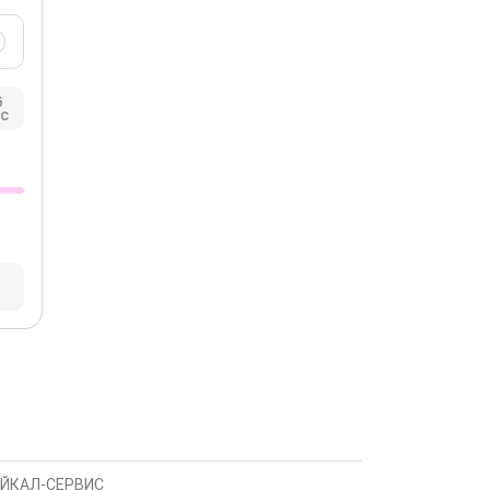
6
с
АЙКАЛ-СЕРВИС