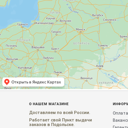
О НАШЕМ МАГАЗИНЕ
ИНФОР
Доставляем
по
всей России
.
Оплата
Работает свой Пункт выдачи
Ваканс
заказов в Подольске.
Гарант