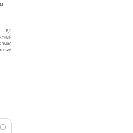
см
8,3
ктный
рямая
сткий