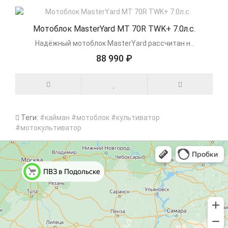
Мотоблок MasterYard MT 70R TWK+ 7.0л.с.
Надёжный мотоблок MasterYard рассчитан н..
88 990 ₽
Теги:
#кайман #мотоблок #культиватор
#мотокультиватор