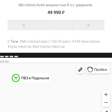
Мотоблок Huter мощностью 8 л.с. разрыхля..
49 990 ₽
Теги:
#МотоблокСалют-100 #Салют #100 #мотоблок
#культиватор #мотокультиватор