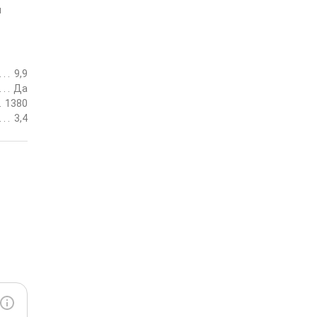
м
9,9
Да
1380
3,4