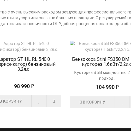
тво с очень высоким расходом воздуха для профессионального п
листвы, мусора или снега на больших площадях. С регулируемой п
да топлива и токсичности ОГ. Удобная ранцевая оснастка для об
Аэратор STIHL RL 540.0
Бензокоса Stihl FS350 DM 
арификатор) бензиновый
кусторез 1.6кВт/2,2л.с
3,2л.с.
Кусторез Stihl мощностью 2.2
..
подход..
98 990 ₽
104 990 ₽
В КОРЗИНУ
В КОРЗИНУ