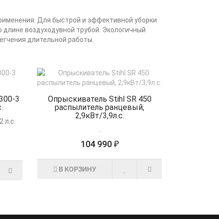
рименения. Для быстрой и эффективной уборки
о длине воздуходувной трубой. Экологичный
легчения длительной работы.
300-3
Опрыскиватель Stihl SR 450
.
распылитель ранцевый,
2,9кВт/3,9л.с.
 л.с.
..
104 990 ₽
В КОРЗИНУ