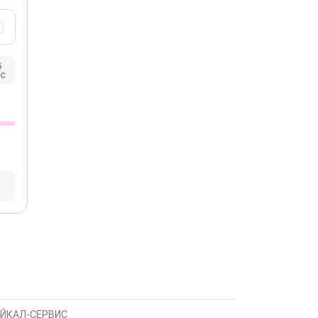
6
с
АЙКАЛ-СЕРВИС