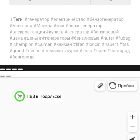
Теги:
#генератор #электричество #бензогенератор
#Белгород #Москва #мск #бензогенератор
#элекростанция #купить #генератор #бензиновый
#цена #цены ##генераторы #бензиновые #huter #fubag
# champion #caiman #кайман #lifan #loncin #habert #tss
#grand #decho #чемпион #курск #тула #орел #белгород
#белгороде