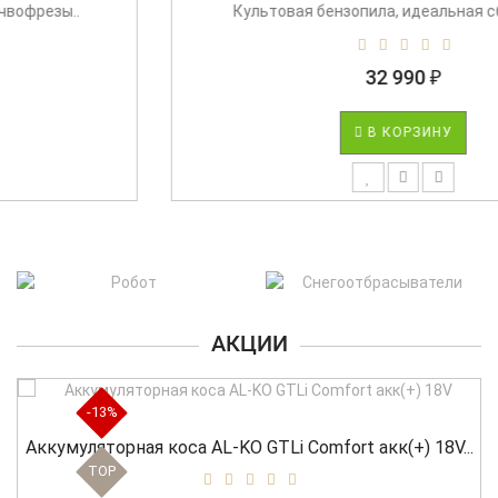
Культовая бензопила, идеальная сбалансир..
32 990 ₽
В КОРЗИНУ
АКЦИИ
-13%
уляторная коса AL-KO GTLi Comfort акк(+) 18V...
Акку
TOP